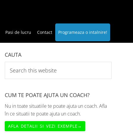
Pasi de lucru
Contact
Programeaza o intalnire!
CAUTA
Search
this
website
CUM TE POATE AJUTA UN COACH?
Nu in toate situatiile te poate ajuta un coach. Afla
în ce situatii te poate ajuta un coach.
AFLA DETALII SI VEZI EXEMPLE→