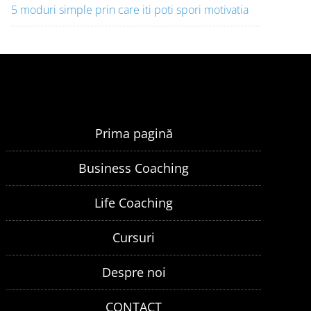
5 moduri simple prin care iti poti spori motivatia
Prima pagină
Business Coaching
Life Coaching
Cursuri
Despre noi
CONTACT