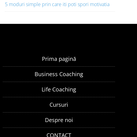
5 moduri simple prin care iti poti spori motivatia
Prima pagină
Business Coaching
Life Coaching
Cursuri
Despre noi
CONTACT