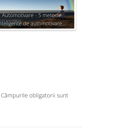
Automotivare - 5 metode
nteligente de automotivare…
Câmpurile obligatorii sunt