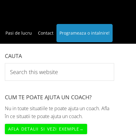
Pasi de lucru
Contact
Programeaza o intalnire!
CAUTA
Search
this
website
CUM TE POATE AJUTA UN COACH?
Nu in toate situatiile te poate ajuta un coach. Afla
în ce situatii te poate ajuta un coach.
AFLA DETALII SI VEZI EXEMPLE→