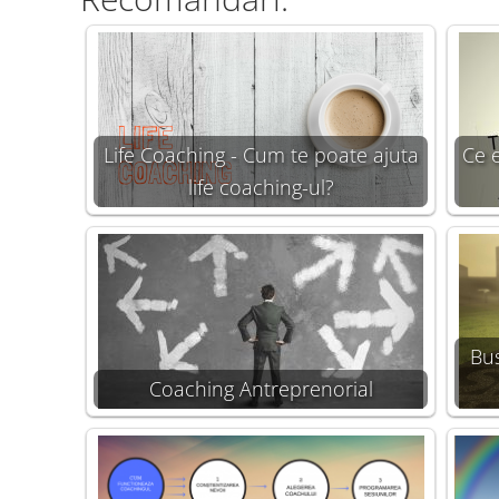
Life Coaching - Cum te poate ajuta
Ce 
life coaching-ul?
Bu
Coaching Antreprenorial