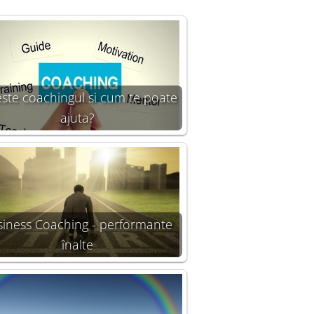
este coachingul si cum te poate
ajuta?
siness Coaching - performante
înalte