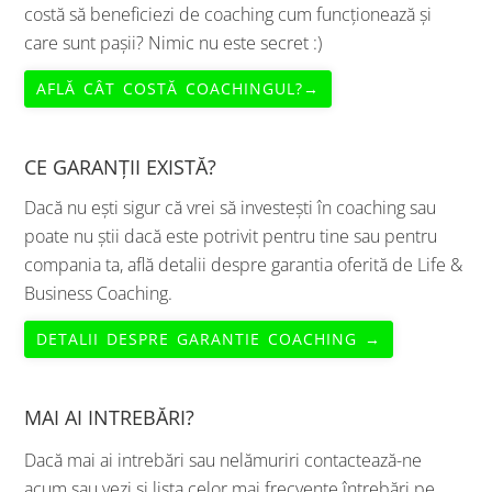
costă să beneficiezi de coaching cum funcționează și
care sunt pașii? Nimic nu este secret :)
AFLĂ CÂT COSTĂ COACHINGUL?→
CE GARANȚII EXISTĂ?
Dacă nu ești sigur că vrei să investești în coaching sau
poate nu știi dacă este potrivit pentru tine sau pentru
compania ta, află detalii despre garantia oferită de Life &
Business Coaching.
DETALII DESPRE GARANTIE COACHING →
MAI AI INTREBĂRI?
Dacă mai ai intrebări sau nelămuriri contactează-ne
acum sau vezi și lista celor mai frecvente întrebări pe