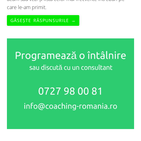
care le-am primit.
GĂSEȘTE RĂSPUNSURILE →