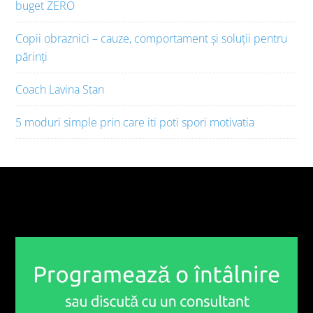
buget ZERO
Copii obraznici – cauze, comportament și soluții pentru
părinți
Coach Lavina Stan
5 moduri simple prin care iti poti spori motivatia