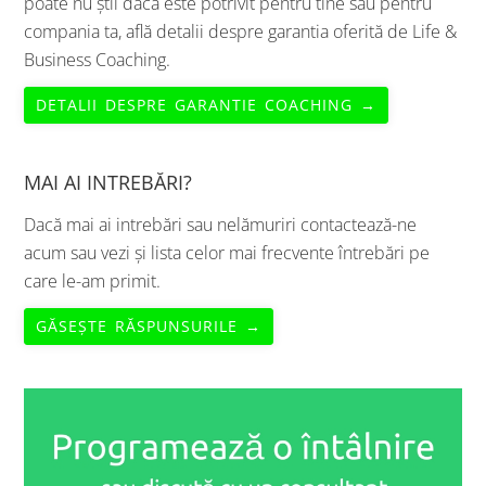
poate nu știi dacă este potrivit pentru tine sau pentru
compania ta, află detalii despre garantia oferită de Life &
Business Coaching.
DETALII DESPRE GARANTIE COACHING →
MAI AI INTREBĂRI?
Dacă mai ai intrebări sau nelămuriri contactează-ne
acum sau vezi și lista celor mai frecvente întrebări pe
care le-am primit.
GĂSEȘTE RĂSPUNSURILE →