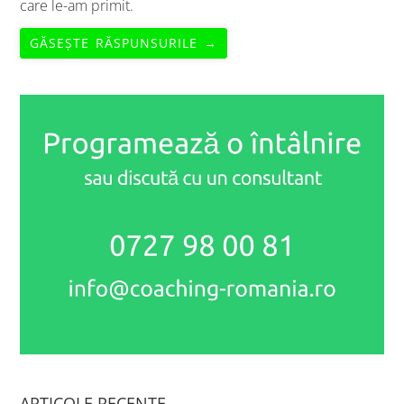
care le-am primit.
GĂSEȘTE RĂSPUNSURILE →
ARTICOLE RECENTE