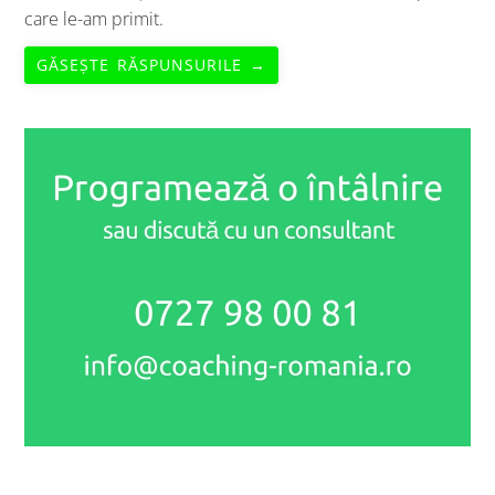
care le-am primit.
GĂSEȘTE RĂSPUNSURILE →