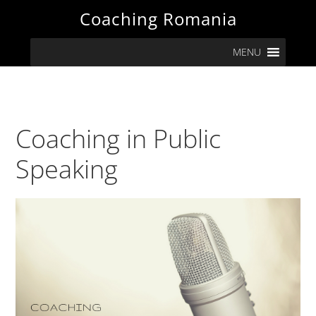
Skip
Skip
Skip
Skip
Coaching Romania
to
to
to
to
MENU
primary
main
primary
footer
navigation
content
sidebar
Coaching in Public
Speaking