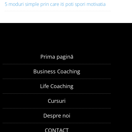
5 moduri simple prin care iti poti spori motivatia
Prima pagină
Business Coaching
Life Coaching
Cursuri
Despre noi
CONTACT