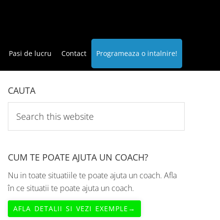
Pasi de lucru
Contact
Programeaza o intalnire!
CAUTA
Search
this
website
CUM TE POATE AJUTA UN COACH?
Nu in toate situatiile te poate ajuta un coach. Afla
în ce situatii te poate ajuta un coach.
AFLA DETALII SI VEZI EXEMPLE→