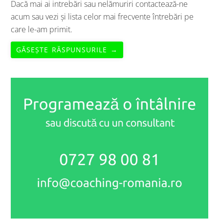
Dacă mai ai intrebări sau nelămuriri contactează-ne
acum sau vezi și lista celor mai frecvente întrebări pe
care le-am primit.
GĂSEȘTE RĂSPUNSURILE →