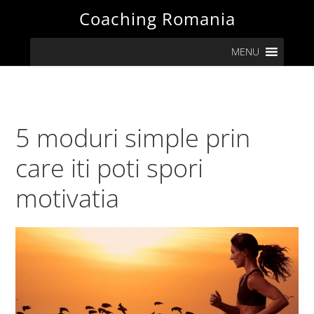
Skip
Skip
Skip
Skip
Coaching Romania
to
to
to
to
MENU
primary
main
primary
footer
navigation
content
sidebar
5 moduri simple prin
care iti poti spori
motivatia